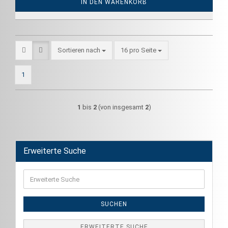
IN DEN WARENKORB
Sortieren nach
pro Seite
Sortieren nach
16 pro Seite
1
1
bis
2
(von insgesamt
2
)
Erweiterte Suche
Erweiterte
Suche
SUCHEN
ERWEITERTE SUCHE