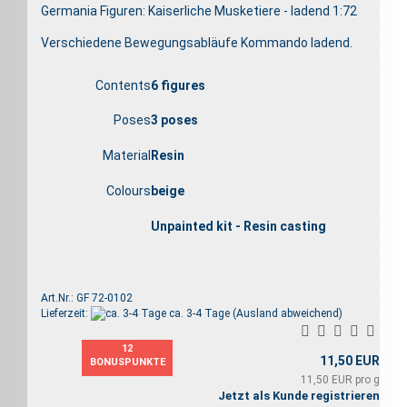
Germania Figuren: Kaiserliche Musketiere - ladend 1:72
Verschiedene Bewegungsabläufe Kommando ladend.
Contents
6 figures
Poses
3 poses
Material
Resin
Colours
beige
Unpainted kit - Resin casting
Art.Nr.: GF 72-0102
Lieferzeit:
ca. 3-4 Tage
(Ausland abweichend)
12
11,50 EUR
BONUSPUNKTE
11,50 EUR pro g
Jetzt als Kunde registrieren