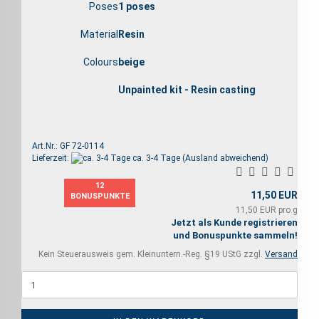
Poses
1 poses
Material
Resin
Colours
beige
Unpainted kit - Resin casting
Art.Nr.: GF 72-0114
Lieferzeit:
ca. 3-4 Tage
(Ausland abweichend)
12
11,50 EUR
BONUSPUNKTE
11,50 EUR pro g
Jetzt als Kunde registrieren
und Bonuspunkte sammeln!
Kein Steuerausweis gem. Kleinuntern.-Reg. §19 UStG zzgl.
Versand