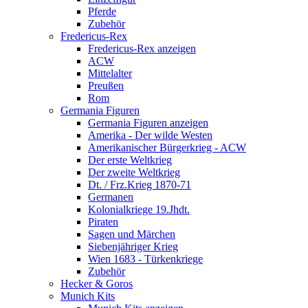
Pferde
Zubehör
Fredericus-Rex
Fredericus-Rex anzeigen
ACW
Mittelalter
Preußen
Rom
Germania Figuren
Germania Figuren anzeigen
Amerika - Der wilde Westen
Amerikanischer Bürgerkrieg - ACW
Der erste Weltkrieg
Der zweite Weltkrieg
Dt. / Frz.Krieg 1870-71
Germanen
Kolonialkriege 19.Jhdt.
Piraten
Sagen und Märchen
Siebenjähriger Krieg
Wien 1683 - Türkenkriege
Zubehör
Hecker & Goros
Munich Kits