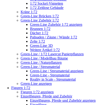
1:72 Sockel-Vignetten
1:72 Zeitlose Gebäude
Kräne 1:72
Green-Line Brücken 1:72
Green-Line Zubehör 1:72
Green-Line Zubehör 1:72 anzeigen
Brunnen 1:72
Dächer 1:72
Palisaden / Zäune / Wände 1:72
Zelte 1:72
Green-Line 3D
Weitere Artikel 1:72
Green-Line / 1/72 Lasercut Papierpflanzen
Green-Line / Modellbau Bäume
Green-Line / Naturpflanzen
Green-Line / Streumaterial
Green-Line / Streumaterial anzeigen
Green-Line - Streumaterial
Reality in Scale - Streumaterial
Green-Line anzeigen
Figuren 1:72
Figuren 1:72 anzeigen
Einzelfiguren, Pferde und Zubehör
Einzelfiguren, Pferde und Zubehör anzeigen
Einzelfigur