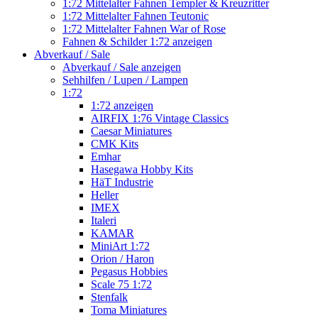
1:72 Mittelalter Fahnen Templer & Kreuzritter
1:72 Mittelalter Fahnen Teutonic
1:72 Mittelalter Fahnen War of Rose
Fahnen & Schilder 1:72 anzeigen
Abverkauf / Sale
Abverkauf / Sale anzeigen
Sehhilfen / Lupen / Lampen
1:72
1:72 anzeigen
AIRFIX 1:76 Vintage Classics
Caesar Miniatures
CMK Kits
Emhar
Hasegawa Hobby Kits
HäT Industrie
Heller
IMEX
Italeri
KAMAR
MiniArt 1:72
Orion / Haron
Pegasus Hobbies
Scale 75 1:72
Stenfalk
Toma Miniatures