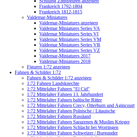
Schilling Zinnfiguren anzeigen
Frankreich 1792-1804
Frankreich 1812-1815
Valdemar-Miniatures
Valdemar-Miniatures anzeigen
Valdemar Miniatures Series VA
Valdemar Miniatures Series VI
Valdemar Miniatures Series VM
Valdemar Miniatures Series VR
Valdemar Miniatures Series VZ
Valdemar-Miniatures 2017
Valdemar-Miniatures 2018
Figuren 1:72 anzeigen
Fahnen & Schilder 1:72
Fahnen & Schilder 1:72 anzeigen
1:72 Fahnen Landsknechte
1:72 Mittelalter Fahnen "El Cid"
1:72 Mittelalter Fahnen 13. Jahrhundert
1:72 Mittelalter Fahnen baltische Ritter
1:72 Mittelalter Fahnen Crecy, Otterburn und Agincourt
1:72 Mittelalter Fahnen Polnische / Litauische
1:72 Mittelalter Fahnen Russland
1:72 Mittelalter Fahnen Sarazenen & Muslim Krieger
1:72 Mittelalter Fahnen Schlacht bei Worringen
1:72 Mittelalter Fahnen Schweizer / Burgunder