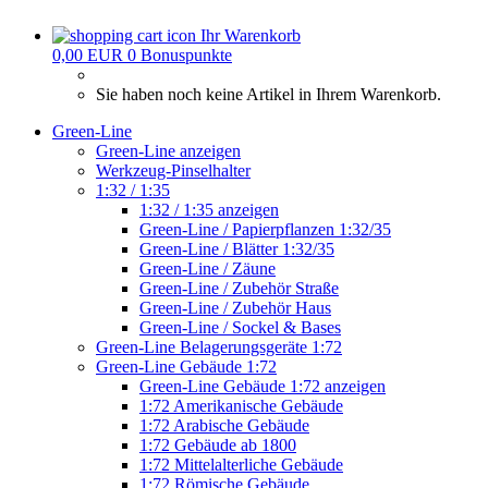
Ihr Warenkorb
0,00 EUR
0
Bonuspunkte
Sie haben noch keine Artikel in Ihrem Warenkorb.
Green-Line
Green-Line anzeigen
Werkzeug-Pinselhalter
1:32 / 1:35
1:32 / 1:35 anzeigen
Green-Line / Papierpflanzen 1:32/35
Green-Line / Blätter 1:32/35
Green-Line / Zäune
Green-Line / Zubehör Straße
Green-Line / Zubehör Haus
Green-Line / Sockel & Bases
Green-Line Belagerungsgeräte 1:72
Green-Line Gebäude 1:72
Green-Line Gebäude 1:72 anzeigen
1:72 Amerikanische Gebäude
1:72 Arabische Gebäude
1:72 Gebäude ab 1800
1:72 Mittelalterliche Gebäude
1:72 Römische Gebäude