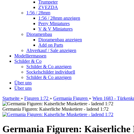
Trumpeter
ZVEZDA
1:56 / 28mm
1:56 / 28mm anzeigen
Perry Miniatures
V & V Miniatures
Dioramenbau
Dioramenbau anzeigen
Add on Parts
Abverkauf / Sale anzeigen
Modelliermassen
Schilder & Co
Schilder & Co anzeigen
Sockelschilder individuell
Schilder & Co anzeigen
Über uns
Über uns
Startseite
»
Figuren 1:72
»
Germania Figuren
»
Wien 1683 - Türkenk
Germania Figuren: Kaiserliche Musketiere - ladend 1:72
Germania Figuren: Kaiserliche 