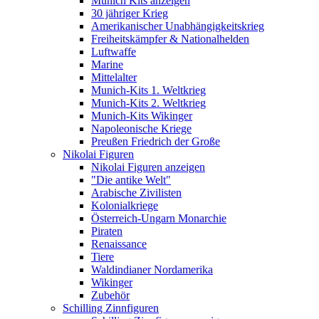
Munich Kits anzeigen
30 jähriger Krieg
Amerikanischer Unabhängigkeitskrieg
Freiheitskämpfer & Nationalhelden
Luftwaffe
Marine
Mittelalter
Munich-Kits 1. Weltkrieg
Munich-Kits 2. Weltkrieg
Munich-Kits Wikinger
Napoleonische Kriege
Preußen Friedrich der Große
Nikolai Figuren
Nikolai Figuren anzeigen
"Die antike Welt"
Arabische Zivilisten
Kolonialkriege
Österreich-Ungarn Monarchie
Piraten
Renaissance
Tiere
Waldindianer Nordamerika
Wikinger
Zubehör
Schilling Zinnfiguren