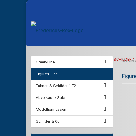
GREEN-LINE
FIGUREN 1:72
FAHNEN & SCHILDER 1:
Startsei
Green-Line
Figuren 1:72
Figur
Fahnen & Schilder 1:72
Abverkauf / Sale
Modelliermassen
Schilder & Co