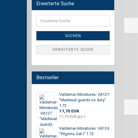
Erweiterte Suche
Erweiterte
Suche
SUCHEN
ERWEITERTE SUCHE
Bestseller
Valdemar-Miniatures: VA127
"Medieval guards on duty"
1:72
17,75 EUR
17,75 EUR pro 1
Valdemar-Miniatures: VA124
"Pilgrims Set I" 1:72