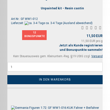
Unpainted kit - Resin castin
Art.Nr.: GF WW1-012
Lieferzeit:
ca. 3-4 Tage
(Ausland abweichend)
12
11,50 EUR
BONUSPUNKTE
11,50 EUR pro g
Jetzt als Kunde registrieren
und Bonuspunkte sammeln!
Kein Steuerausweis gem. Kleinuntern.-Reg. §19 UStG zzgl.
Versand
IN DEN WARENKORB