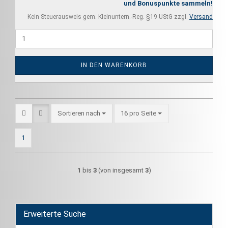
und Bonuspunkte sammeln!
Kein Steuerausweis gem. Kleinuntern.-Reg. §19 UStG zzgl.
Versand
IN DEN WARENKORB
Sortieren nach
pro Seite
Sortieren nach
16 pro Seite
1
1
bis
3
(von insgesamt
3
)
Erweiterte Suche