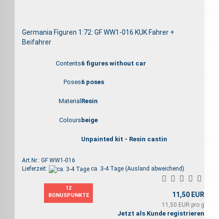
Germania Figuren 1:72: GF WW1-016 KUK Fahrer +
Beifahrer
Contents
6 figures without car
Poses
6
poses
Material
Resin
Colours
beige
Unpainted kit - Resin castin
Art.Nr.: GF WW1-016
Lieferzeit:
ca. 3-4 Tage
(Ausland abweichend)
12
11,50 EUR
BONUSPUNKTE
11,50 EUR pro g
Jetzt als Kunde registrieren