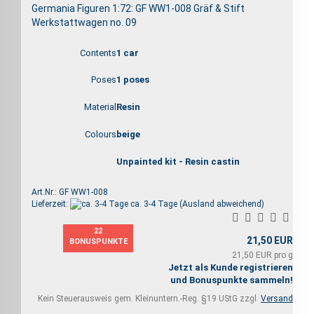
Germania Figuren 1:72: GF WW1-008 Gräf & Stift
Werkstattwagen no. 09
Contents
1 car
Poses
1
poses
Material
Resin
Colours
beige
Unpainted kit - Resin castin
Art.Nr.: GF WW1-008
Lieferzeit:
ca. 3-4 Tage
(Ausland abweichend)
22
21,50 EUR
BONUSPUNKTE
21,50 EUR pro g
Jetzt als Kunde registrieren
und Bonuspunkte sammeln!
Kein Steuerausweis gem. Kleinuntern.-Reg. §19 UStG zzgl.
Versand