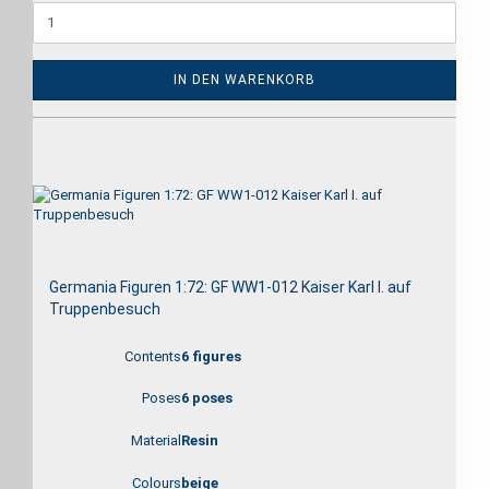
IN DEN WARENKORB
Germania Figuren 1:72: GF WW1-012 Kaiser Karl I. auf
Truppenbesuch
Contents
6 figures
Poses
6
poses
Material
Resin
Colours
beige