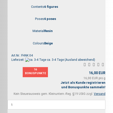
Contents
6 figures
Poses
6 poses
Material
Resin
Colours
Beige
Art.Nr.: FHNK 04
Lieferzeit:
ca. 3-4 Tage
(Ausland abweichend)
16
16,00 EUR
BONUSPUNKTE
16,00 EUR pro g
Jetzt als Kunde registrieren
und Bonuspunkte sammeln!
Kein Steuerausweis gem. Kleinuntern.-Reg. §19 UStG zzgl.
Versand