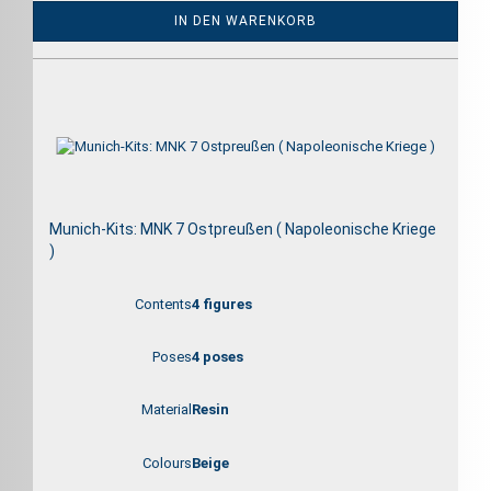
IN DEN WARENKORB
Munich-Kits: MNK 7 Ostpreußen ( Napoleonische Kriege
)
Contents
4 figures
Poses
4 poses
Material
Resin
Colours
Beige