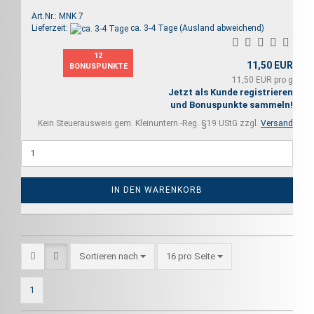
Art.Nr.: MNK 7
Lieferzeit:
ca. 3-4 Tage
(Ausland abweichend)
12
11,50 EUR
BONUSPUNKTE
11,50 EUR pro g
Jetzt als Kunde registrieren
und Bonuspunkte sammeln!
Kein Steuerausweis gem. Kleinuntern.-Reg. §19 UStG zzgl.
Versand
IN DEN WARENKORB
Sortieren nach
pro Seite
Sortieren nach
16 pro Seite
1