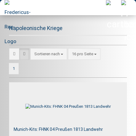
Napoleonische Kriege
Sortieren nach
pro Seite
Sortieren nach
16 pro Seite
1
Munich-Kits: FHNK 04 Preußen 1813 Landwehr