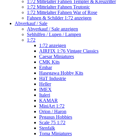
1:72 Mittelalter Fahnen Templer & Kreuzritter
1:72 Mittelalter Fahnen Teutonic
1:72 Mittelalter Fahnen War of Rose
Fahnen & Schilder 1:72 anzeigen
Abverkauf / Sale
Abverkauf / Sale anzeigen
Sehhilfen / Lupen / Lampen
1:72
1:72 anzeigen
AIRFIX 1:76 Vintage Classics
Caesar Miniatures
CMK Kits
Emhar
Hasegawa Hobby Kits
HäT Industrie
Heller
IMEX
Italeri
KAMAR
MiniArt 1:72
Orion / Haron
Pegasus Hobbies
Scale 75 1:72
Stenfalk
Toma Miniatures