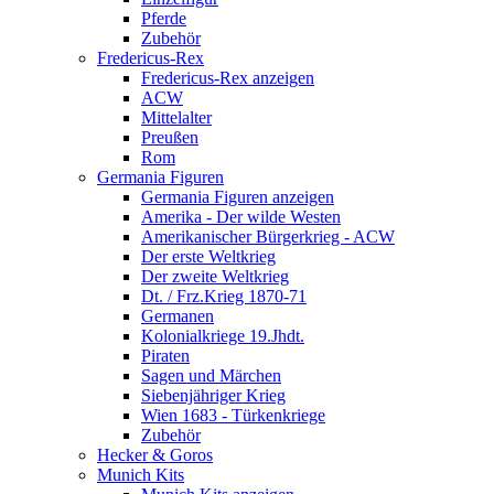
Pferde
Zubehör
Fredericus-Rex
Fredericus-Rex anzeigen
ACW
Mittelalter
Preußen
Rom
Germania Figuren
Germania Figuren anzeigen
Amerika - Der wilde Westen
Amerikanischer Bürgerkrieg - ACW
Der erste Weltkrieg
Der zweite Weltkrieg
Dt. / Frz.Krieg 1870-71
Germanen
Kolonialkriege 19.Jhdt.
Piraten
Sagen und Märchen
Siebenjähriger Krieg
Wien 1683 - Türkenkriege
Zubehör
Hecker & Goros
Munich Kits