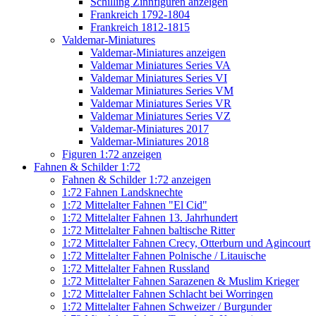
Schilling Zinnfiguren anzeigen
Frankreich 1792-1804
Frankreich 1812-1815
Valdemar-Miniatures
Valdemar-Miniatures anzeigen
Valdemar Miniatures Series VA
Valdemar Miniatures Series VI
Valdemar Miniatures Series VM
Valdemar Miniatures Series VR
Valdemar Miniatures Series VZ
Valdemar-Miniatures 2017
Valdemar-Miniatures 2018
Figuren 1:72 anzeigen
Fahnen & Schilder 1:72
Fahnen & Schilder 1:72 anzeigen
1:72 Fahnen Landsknechte
1:72 Mittelalter Fahnen "El Cid"
1:72 Mittelalter Fahnen 13. Jahrhundert
1:72 Mittelalter Fahnen baltische Ritter
1:72 Mittelalter Fahnen Crecy, Otterburn und Agincourt
1:72 Mittelalter Fahnen Polnische / Litauische
1:72 Mittelalter Fahnen Russland
1:72 Mittelalter Fahnen Sarazenen & Muslim Krieger
1:72 Mittelalter Fahnen Schlacht bei Worringen
1:72 Mittelalter Fahnen Schweizer / Burgunder