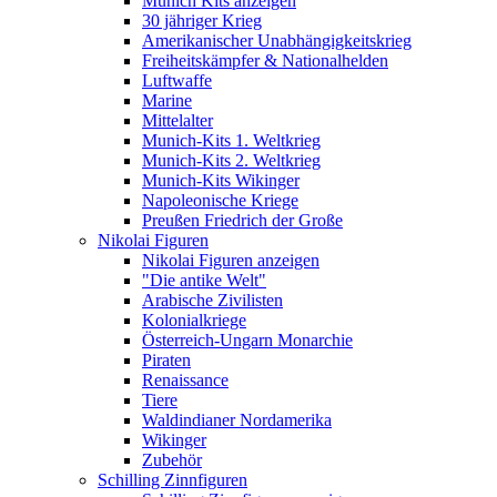
Munich Kits anzeigen
30 jähriger Krieg
Amerikanischer Unabhängigkeitskrieg
Freiheitskämpfer & Nationalhelden
Luftwaffe
Marine
Mittelalter
Munich-Kits 1. Weltkrieg
Munich-Kits 2. Weltkrieg
Munich-Kits Wikinger
Napoleonische Kriege
Preußen Friedrich der Große
Nikolai Figuren
Nikolai Figuren anzeigen
"Die antike Welt"
Arabische Zivilisten
Kolonialkriege
Österreich-Ungarn Monarchie
Piraten
Renaissance
Tiere
Waldindianer Nordamerika
Wikinger
Zubehör
Schilling Zinnfiguren