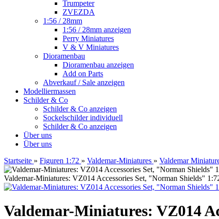
Trumpeter
ZVEZDA
1:56 / 28mm
1:56 / 28mm anzeigen
Perry Miniatures
V & V Miniatures
Dioramenbau
Dioramenbau anzeigen
Add on Parts
Abverkauf / Sale anzeigen
Modelliermassen
Schilder & Co
Schilder & Co anzeigen
Sockelschilder individuell
Schilder & Co anzeigen
Über uns
Über uns
Startseite
»
Figuren 1:72
»
Valdemar-Miniatures
»
Valdemar Miniatur
Valdemar-Miniatures: VZ014 Accessories Set, "Norman Shields" 1:7
Valdemar-Miniatures: VZ014 Ac