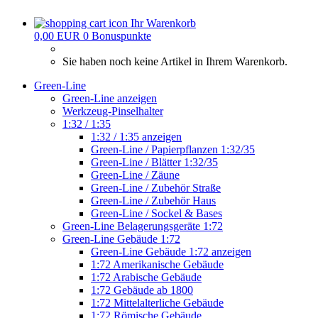
Ihr Warenkorb
0,00 EUR
0
Bonuspunkte
Sie haben noch keine Artikel in Ihrem Warenkorb.
Green-Line
Green-Line anzeigen
Werkzeug-Pinselhalter
1:32 / 1:35
1:32 / 1:35 anzeigen
Green-Line / Papierpflanzen 1:32/35
Green-Line / Blätter 1:32/35
Green-Line / Zäune
Green-Line / Zubehör Straße
Green-Line / Zubehör Haus
Green-Line / Sockel & Bases
Green-Line Belagerungsgeräte 1:72
Green-Line Gebäude 1:72
Green-Line Gebäude 1:72 anzeigen
1:72 Amerikanische Gebäude
1:72 Arabische Gebäude
1:72 Gebäude ab 1800
1:72 Mittelalterliche Gebäude
1:72 Römische Gebäude