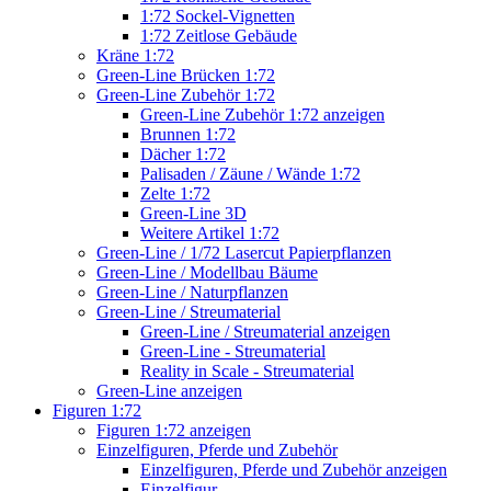
1:72 Sockel-Vignetten
1:72 Zeitlose Gebäude
Kräne 1:72
Green-Line Brücken 1:72
Green-Line Zubehör 1:72
Green-Line Zubehör 1:72 anzeigen
Brunnen 1:72
Dächer 1:72
Palisaden / Zäune / Wände 1:72
Zelte 1:72
Green-Line 3D
Weitere Artikel 1:72
Green-Line / 1/72 Lasercut Papierpflanzen
Green-Line / Modellbau Bäume
Green-Line / Naturpflanzen
Green-Line / Streumaterial
Green-Line / Streumaterial anzeigen
Green-Line - Streumaterial
Reality in Scale - Streumaterial
Green-Line anzeigen
Figuren 1:72
Figuren 1:72 anzeigen
Einzelfiguren, Pferde und Zubehör
Einzelfiguren, Pferde und Zubehör anzeigen
Einzelfigur