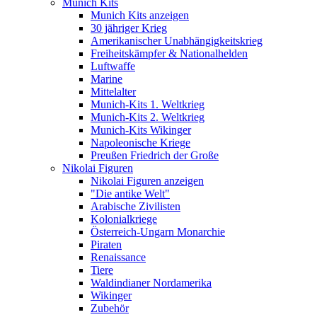
Munich Kits
Munich Kits anzeigen
30 jähriger Krieg
Amerikanischer Unabhängigkeitskrieg
Freiheitskämpfer & Nationalhelden
Luftwaffe
Marine
Mittelalter
Munich-Kits 1. Weltkrieg
Munich-Kits 2. Weltkrieg
Munich-Kits Wikinger
Napoleonische Kriege
Preußen Friedrich der Große
Nikolai Figuren
Nikolai Figuren anzeigen
"Die antike Welt"
Arabische Zivilisten
Kolonialkriege
Österreich-Ungarn Monarchie
Piraten
Renaissance
Tiere
Waldindianer Nordamerika
Wikinger
Zubehör