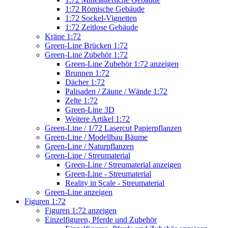
1:72 Römische Gebäude
1:72 Sockel-Vignetten
1:72 Zeitlose Gebäude
Kräne 1:72
Green-Line Brücken 1:72
Green-Line Zubehör 1:72
Green-Line Zubehör 1:72 anzeigen
Brunnen 1:72
Dächer 1:72
Palisaden / Zäune / Wände 1:72
Zelte 1:72
Green-Line 3D
Weitere Artikel 1:72
Green-Line / 1/72 Lasercut Papierpflanzen
Green-Line / Modellbau Bäume
Green-Line / Naturpflanzen
Green-Line / Streumaterial
Green-Line / Streumaterial anzeigen
Green-Line - Streumaterial
Reality in Scale - Streumaterial
Green-Line anzeigen
Figuren 1:72
Figuren 1:72 anzeigen
Einzelfiguren, Pferde und Zubehör