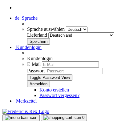
de
Sprache
Sprache auswählen
Lieferland
Kundenlogin
Kundenlogin
E-Mail
Passwort
Toggle Password View
Konto erstellen
Passwort vergessen?
Merkzettel
0