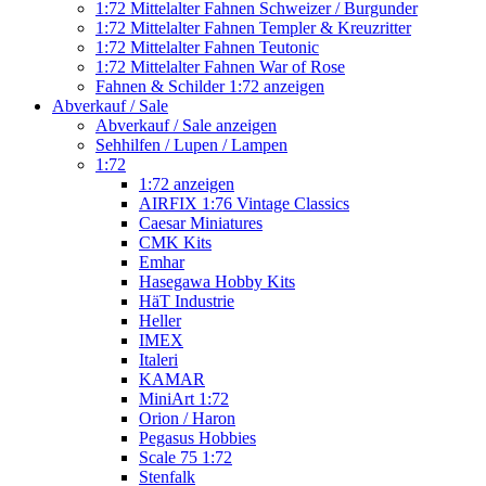
1:72 Mittelalter Fahnen Schweizer / Burgunder
1:72 Mittelalter Fahnen Templer & Kreuzritter
1:72 Mittelalter Fahnen Teutonic
1:72 Mittelalter Fahnen War of Rose
Fahnen & Schilder 1:72 anzeigen
Abverkauf / Sale
Abverkauf / Sale anzeigen
Sehhilfen / Lupen / Lampen
1:72
1:72 anzeigen
AIRFIX 1:76 Vintage Classics
Caesar Miniatures
CMK Kits
Emhar
Hasegawa Hobby Kits
HäT Industrie
Heller
IMEX
Italeri
KAMAR
MiniArt 1:72
Orion / Haron
Pegasus Hobbies
Scale 75 1:72
Stenfalk