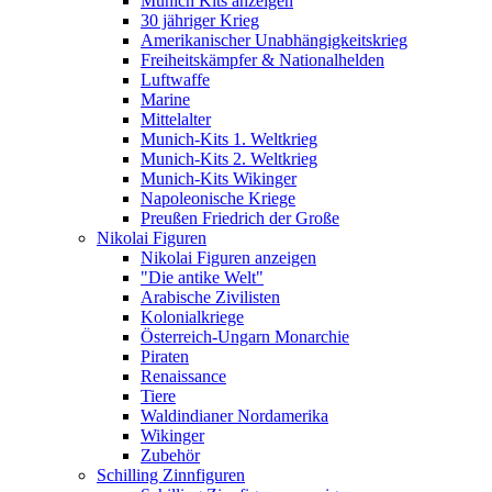
Munich Kits anzeigen
30 jähriger Krieg
Amerikanischer Unabhängigkeitskrieg
Freiheitskämpfer & Nationalhelden
Luftwaffe
Marine
Mittelalter
Munich-Kits 1. Weltkrieg
Munich-Kits 2. Weltkrieg
Munich-Kits Wikinger
Napoleonische Kriege
Preußen Friedrich der Große
Nikolai Figuren
Nikolai Figuren anzeigen
"Die antike Welt"
Arabische Zivilisten
Kolonialkriege
Österreich-Ungarn Monarchie
Piraten
Renaissance
Tiere
Waldindianer Nordamerika
Wikinger
Zubehör
Schilling Zinnfiguren