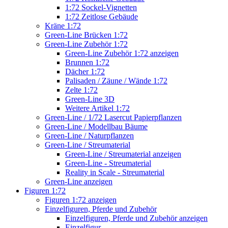
1:72 Sockel-Vignetten
1:72 Zeitlose Gebäude
Kräne 1:72
Green-Line Brücken 1:72
Green-Line Zubehör 1:72
Green-Line Zubehör 1:72 anzeigen
Brunnen 1:72
Dächer 1:72
Palisaden / Zäune / Wände 1:72
Zelte 1:72
Green-Line 3D
Weitere Artikel 1:72
Green-Line / 1/72 Lasercut Papierpflanzen
Green-Line / Modellbau Bäume
Green-Line / Naturpflanzen
Green-Line / Streumaterial
Green-Line / Streumaterial anzeigen
Green-Line - Streumaterial
Reality in Scale - Streumaterial
Green-Line anzeigen
Figuren 1:72
Figuren 1:72 anzeigen
Einzelfiguren, Pferde und Zubehör
Einzelfiguren, Pferde und Zubehör anzeigen
Einzelfigur