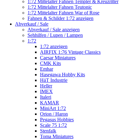
1:72 Mittelalter Fahnen Templer & Kreuzritter
1:72 Mittelalter Fahnen Teutonic
1:72 Mittelalter Fahnen War of Rose
Fahnen & Schilder 1:72 anzeigen
Abverkauf / Sale
Abverkauf / Sale anzeigen
Sehhilfen / Lupen / Lampen
1:72
1:72 anzeigen
AIRFIX 1:76 Vintage Classics
Caesar Miniatures
CMK Kits
Emhar
Hasegawa Hobby Kits
HäT Industrie
Heller
IMEX
Italeri
KAMAR
MiniArt 1:72
Orion / Haron
Pegasus Hobbies
Scale 75 1:72
Stenfalk
Toma Miniatures