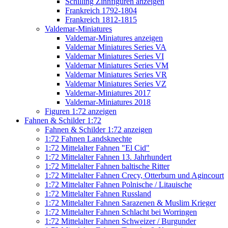
Schilling Zinnfiguren anzeigen
Frankreich 1792-1804
Frankreich 1812-1815
Valdemar-Miniatures
Valdemar-Miniatures anzeigen
Valdemar Miniatures Series VA
Valdemar Miniatures Series VI
Valdemar Miniatures Series VM
Valdemar Miniatures Series VR
Valdemar Miniatures Series VZ
Valdemar-Miniatures 2017
Valdemar-Miniatures 2018
Figuren 1:72 anzeigen
Fahnen & Schilder 1:72
Fahnen & Schilder 1:72 anzeigen
1:72 Fahnen Landsknechte
1:72 Mittelalter Fahnen "El Cid"
1:72 Mittelalter Fahnen 13. Jahrhundert
1:72 Mittelalter Fahnen baltische Ritter
1:72 Mittelalter Fahnen Crecy, Otterburn und Agincourt
1:72 Mittelalter Fahnen Polnische / Litauische
1:72 Mittelalter Fahnen Russland
1:72 Mittelalter Fahnen Sarazenen & Muslim Krieger
1:72 Mittelalter Fahnen Schlacht bei Worringen
1:72 Mittelalter Fahnen Schweizer / Burgunder