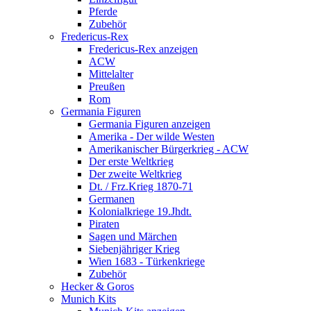
Pferde
Zubehör
Fredericus-Rex
Fredericus-Rex anzeigen
ACW
Mittelalter
Preußen
Rom
Germania Figuren
Germania Figuren anzeigen
Amerika - Der wilde Westen
Amerikanischer Bürgerkrieg - ACW
Der erste Weltkrieg
Der zweite Weltkrieg
Dt. / Frz.Krieg 1870-71
Germanen
Kolonialkriege 19.Jhdt.
Piraten
Sagen und Märchen
Siebenjähriger Krieg
Wien 1683 - Türkenkriege
Zubehör
Hecker & Goros
Munich Kits