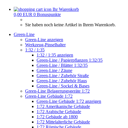
Ihr Warenkorb
0,00 EUR
0
Bonuspunkte
Sie haben noch keine Artikel in Ihrem Warenkorb.
Green-Line
Green-Line anzeigen
Werkzeug-Pinselhalter
1:32 / 1:35
1:32 / 1:35 anzeigen
Green-Line / Papierpflanzen 1:32/35
Green-Line / Blätter 1:32/35
Green-Line / Zäune
Green-Line / Zubehör Straße
Green-Line / Zubehör Haus
Green-Line / Sockel & Bases
Green-Line Belagerungsgeräte 1:72
Green-Line Gebäude 1:72
Green-Line Gebäude 1:72 anzeigen
1:72 Amerikanische Gebäude
1:72 Arabische Gebäude
1:72 Gebäude ab 1800
1:72 Mittelalterliche Gebäude
1:72 Römische Gebäude