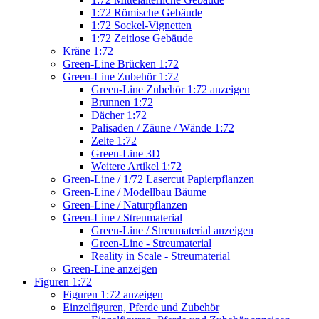
1:72 Römische Gebäude
1:72 Sockel-Vignetten
1:72 Zeitlose Gebäude
Kräne 1:72
Green-Line Brücken 1:72
Green-Line Zubehör 1:72
Green-Line Zubehör 1:72 anzeigen
Brunnen 1:72
Dächer 1:72
Palisaden / Zäune / Wände 1:72
Zelte 1:72
Green-Line 3D
Weitere Artikel 1:72
Green-Line / 1/72 Lasercut Papierpflanzen
Green-Line / Modellbau Bäume
Green-Line / Naturpflanzen
Green-Line / Streumaterial
Green-Line / Streumaterial anzeigen
Green-Line - Streumaterial
Reality in Scale - Streumaterial
Green-Line anzeigen
Figuren 1:72
Figuren 1:72 anzeigen
Einzelfiguren, Pferde und Zubehör