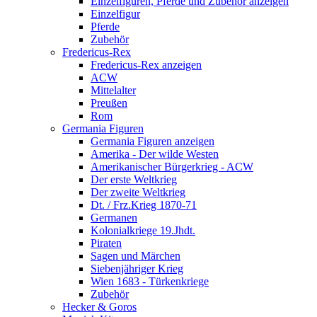
Einzelfiguren, Pferde und Zubehör anzeigen
Einzelfigur
Pferde
Zubehör
Fredericus-Rex
Fredericus-Rex anzeigen
ACW
Mittelalter
Preußen
Rom
Germania Figuren
Germania Figuren anzeigen
Amerika - Der wilde Westen
Amerikanischer Bürgerkrieg - ACW
Der erste Weltkrieg
Der zweite Weltkrieg
Dt. / Frz.Krieg 1870-71
Germanen
Kolonialkriege 19.Jhdt.
Piraten
Sagen und Märchen
Siebenjähriger Krieg
Wien 1683 - Türkenkriege
Zubehör
Hecker & Goros