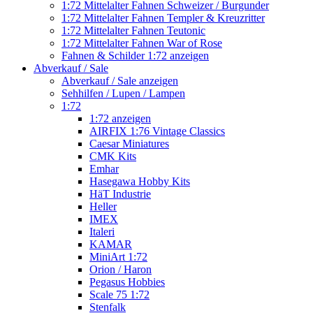
1:72 Mittelalter Fahnen Schweizer / Burgunder
1:72 Mittelalter Fahnen Templer & Kreuzritter
1:72 Mittelalter Fahnen Teutonic
1:72 Mittelalter Fahnen War of Rose
Fahnen & Schilder 1:72 anzeigen
Abverkauf / Sale
Abverkauf / Sale anzeigen
Sehhilfen / Lupen / Lampen
1:72
1:72 anzeigen
AIRFIX 1:76 Vintage Classics
Caesar Miniatures
CMK Kits
Emhar
Hasegawa Hobby Kits
HäT Industrie
Heller
IMEX
Italeri
KAMAR
MiniArt 1:72
Orion / Haron
Pegasus Hobbies
Scale 75 1:72
Stenfalk