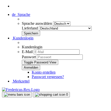
de
Sprache
Sprache auswählen
Lieferland
Kundenlogin
Kundenlogin
E-Mail
Passwort
Toggle Password View
Konto erstellen
Passwort vergessen?
Merkzettel
0