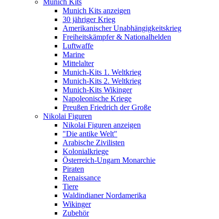
Munich Kits
Munich Kits anzeigen
30 jähriger Krieg
Amerikanischer Unabhängigkeitskrieg
Freiheitskämpfer & Nationalhelden
Luftwaffe
Marine
Mittelalter
Munich-Kits 1. Weltkrieg
Munich-Kits 2. Weltkrieg
Munich-Kits Wikinger
Napoleonische Kriege
Preußen Friedrich der Große
Nikolai Figuren
Nikolai Figuren anzeigen
"Die antike Welt"
Arabische Zivilisten
Kolonialkriege
Österreich-Ungarn Monarchie
Piraten
Renaissance
Tiere
Waldindianer Nordamerika
Wikinger
Zubehör