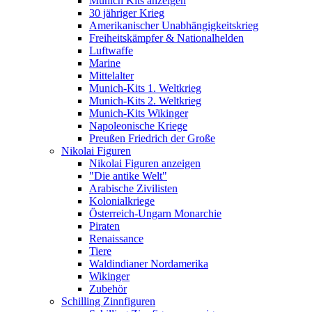
Munich Kits anzeigen
30 jähriger Krieg
Amerikanischer Unabhängigkeitskrieg
Freiheitskämpfer & Nationalhelden
Luftwaffe
Marine
Mittelalter
Munich-Kits 1. Weltkrieg
Munich-Kits 2. Weltkrieg
Munich-Kits Wikinger
Napoleonische Kriege
Preußen Friedrich der Große
Nikolai Figuren
Nikolai Figuren anzeigen
"Die antike Welt"
Arabische Zivilisten
Kolonialkriege
Österreich-Ungarn Monarchie
Piraten
Renaissance
Tiere
Waldindianer Nordamerika
Wikinger
Zubehör
Schilling Zinnfiguren