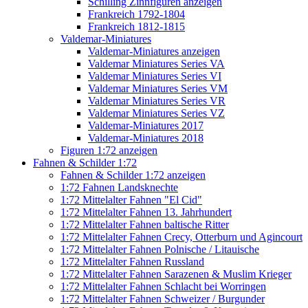
Schilling Zinnfiguren anzeigen
Frankreich 1792-1804
Frankreich 1812-1815
Valdemar-Miniatures
Valdemar-Miniatures anzeigen
Valdemar Miniatures Series VA
Valdemar Miniatures Series VI
Valdemar Miniatures Series VM
Valdemar Miniatures Series VR
Valdemar Miniatures Series VZ
Valdemar-Miniatures 2017
Valdemar-Miniatures 2018
Figuren 1:72 anzeigen
Fahnen & Schilder 1:72
Fahnen & Schilder 1:72 anzeigen
1:72 Fahnen Landsknechte
1:72 Mittelalter Fahnen "El Cid"
1:72 Mittelalter Fahnen 13. Jahrhundert
1:72 Mittelalter Fahnen baltische Ritter
1:72 Mittelalter Fahnen Crecy, Otterburn und Agincourt
1:72 Mittelalter Fahnen Polnische / Litauische
1:72 Mittelalter Fahnen Russland
1:72 Mittelalter Fahnen Sarazenen & Muslim Krieger
1:72 Mittelalter Fahnen Schlacht bei Worringen
1:72 Mittelalter Fahnen Schweizer / Burgunder