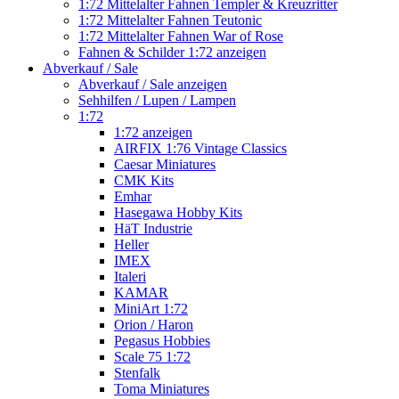
1:72 Mittelalter Fahnen Templer & Kreuzritter
1:72 Mittelalter Fahnen Teutonic
1:72 Mittelalter Fahnen War of Rose
Fahnen & Schilder 1:72 anzeigen
Abverkauf / Sale
Abverkauf / Sale anzeigen
Sehhilfen / Lupen / Lampen
1:72
1:72 anzeigen
AIRFIX 1:76 Vintage Classics
Caesar Miniatures
CMK Kits
Emhar
Hasegawa Hobby Kits
HäT Industrie
Heller
IMEX
Italeri
KAMAR
MiniArt 1:72
Orion / Haron
Pegasus Hobbies
Scale 75 1:72
Stenfalk
Toma Miniatures