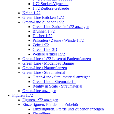
1:72 Sockel-Vignetten
1:72 Zeitlose Gebäude
Kräne 1:72
Green-Line Brücken 1:72
Green-Line Zubehör 1:72
Green-Line Zubehör 1:72 anzeigen
Brunnen 1:72
Dächer 1:72
Palisaden / Zäune / Wände 1:72
Zelte 1:72
Green-Line 3D
Weitere Artikel 1:72
Green-Line / 1/72 Lasercut Papierpflanzen
Green-Line / Modellbau Bäume
Green-Line / Naturpflanzen
Green-Line / Streumaterial
Green-Line / Streumaterial anzeigen
Green-Line - Streumaterial
Reality in Scale - Streumaterial
Green-Line anzeigen
Figuren 1:72
Figuren 1:72 anzeigen
Einzelfiguren, Pferde und Zubehör
Einzelfiguren, Pferde und Zubehör anzeigen
Einzelfigur