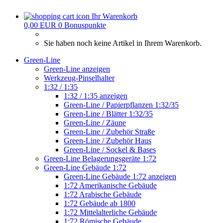
Ihr Warenkorb
0,00 EUR
0
Bonuspunkte
Sie haben noch keine Artikel in Ihrem Warenkorb.
Green-Line
Green-Line anzeigen
Werkzeug-Pinselhalter
1:32 / 1:35
1:32 / 1:35 anzeigen
Green-Line / Papierpflanzen 1:32/35
Green-Line / Blätter 1:32/35
Green-Line / Zäune
Green-Line / Zubehör Straße
Green-Line / Zubehör Haus
Green-Line / Sockel & Bases
Green-Line Belagerungsgeräte 1:72
Green-Line Gebäude 1:72
Green-Line Gebäude 1:72 anzeigen
1:72 Amerikanische Gebäude
1:72 Arabische Gebäude
1:72 Gebäude ab 1800
1:72 Mittelalterliche Gebäude
1:72 Römische Gebäude