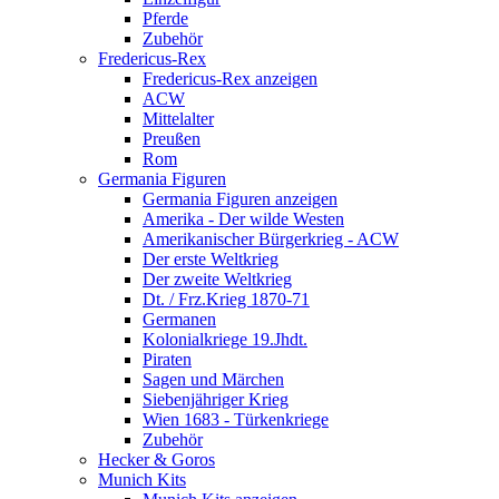
Pferde
Zubehör
Fredericus-Rex
Fredericus-Rex anzeigen
ACW
Mittelalter
Preußen
Rom
Germania Figuren
Germania Figuren anzeigen
Amerika - Der wilde Westen
Amerikanischer Bürgerkrieg - ACW
Der erste Weltkrieg
Der zweite Weltkrieg
Dt. / Frz.Krieg 1870-71
Germanen
Kolonialkriege 19.Jhdt.
Piraten
Sagen und Märchen
Siebenjähriger Krieg
Wien 1683 - Türkenkriege
Zubehör
Hecker & Goros
Munich Kits