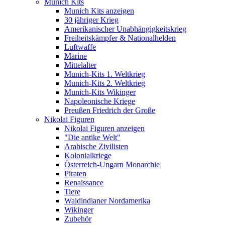
Munich Kits
Munich Kits anzeigen
30 jähriger Krieg
Amerikanischer Unabhängigkeitskrieg
Freiheitskämpfer & Nationalhelden
Luftwaffe
Marine
Mittelalter
Munich-Kits 1. Weltkrieg
Munich-Kits 2. Weltkrieg
Munich-Kits Wikinger
Napoleonische Kriege
Preußen Friedrich der Große
Nikolai Figuren
Nikolai Figuren anzeigen
"Die antike Welt"
Arabische Zivilisten
Kolonialkriege
Österreich-Ungarn Monarchie
Piraten
Renaissance
Tiere
Waldindianer Nordamerika
Wikinger
Zubehör