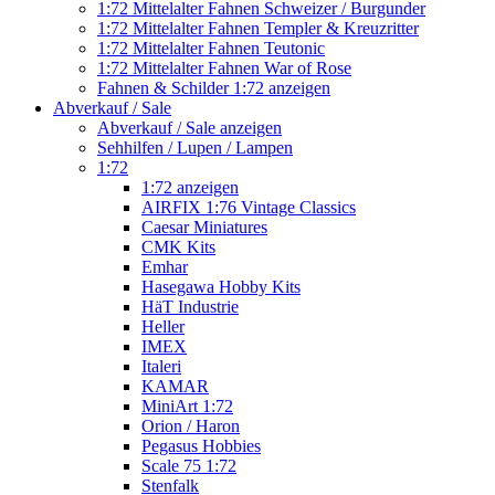
1:72 Mittelalter Fahnen Schweizer / Burgunder
1:72 Mittelalter Fahnen Templer & Kreuzritter
1:72 Mittelalter Fahnen Teutonic
1:72 Mittelalter Fahnen War of Rose
Fahnen & Schilder 1:72 anzeigen
Abverkauf / Sale
Abverkauf / Sale anzeigen
Sehhilfen / Lupen / Lampen
1:72
1:72 anzeigen
AIRFIX 1:76 Vintage Classics
Caesar Miniatures
CMK Kits
Emhar
Hasegawa Hobby Kits
HäT Industrie
Heller
IMEX
Italeri
KAMAR
MiniArt 1:72
Orion / Haron
Pegasus Hobbies
Scale 75 1:72
Stenfalk