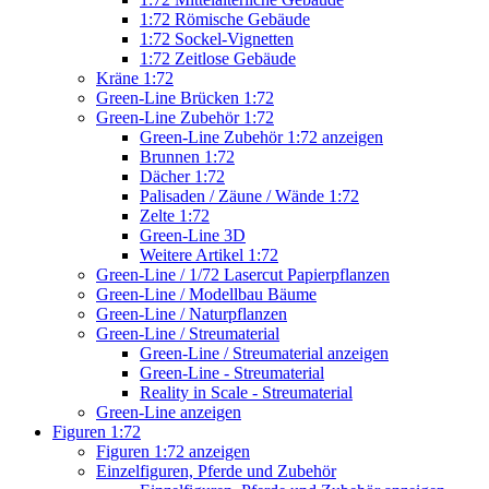
1:72 Römische Gebäude
1:72 Sockel-Vignetten
1:72 Zeitlose Gebäude
Kräne 1:72
Green-Line Brücken 1:72
Green-Line Zubehör 1:72
Green-Line Zubehör 1:72 anzeigen
Brunnen 1:72
Dächer 1:72
Palisaden / Zäune / Wände 1:72
Zelte 1:72
Green-Line 3D
Weitere Artikel 1:72
Green-Line / 1/72 Lasercut Papierpflanzen
Green-Line / Modellbau Bäume
Green-Line / Naturpflanzen
Green-Line / Streumaterial
Green-Line / Streumaterial anzeigen
Green-Line - Streumaterial
Reality in Scale - Streumaterial
Green-Line anzeigen
Figuren 1:72
Figuren 1:72 anzeigen
Einzelfiguren, Pferde und Zubehör