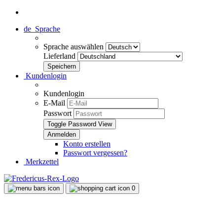
de
Sprache
Sprache auswählen
Lieferland
Kundenlogin
Kundenlogin
E-Mail
Passwort
Toggle Password View
Konto erstellen
Passwort vergessen?
Merkzettel
0