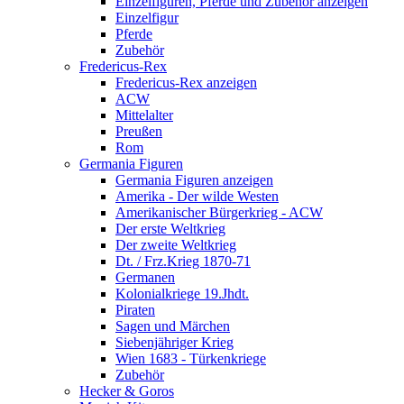
Einzelfiguren, Pferde und Zubehör anzeigen
Einzelfigur
Pferde
Zubehör
Fredericus-Rex
Fredericus-Rex anzeigen
ACW
Mittelalter
Preußen
Rom
Germania Figuren
Germania Figuren anzeigen
Amerika - Der wilde Westen
Amerikanischer Bürgerkrieg - ACW
Der erste Weltkrieg
Der zweite Weltkrieg
Dt. / Frz.Krieg 1870-71
Germanen
Kolonialkriege 19.Jhdt.
Piraten
Sagen und Märchen
Siebenjähriger Krieg
Wien 1683 - Türkenkriege
Zubehör
Hecker & Goros