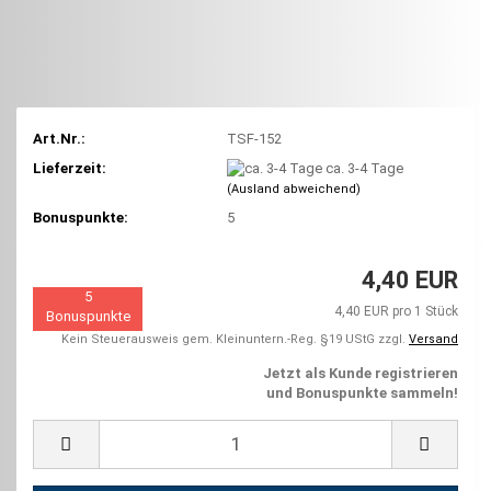
Art.Nr.:
TSF-152
Lieferzeit:
ca. 3-4 Tage
(Ausland abweichend)
Bonuspunkte:
5
4,40 EUR
5
4,40 EUR pro 1 Stück
Bonuspunkte
Kein Steuerausweis gem. Kleinuntern.-Reg. §19 UStG zzgl.
Versand
Jetzt als Kunde registrieren
und Bonuspunkte sammeln!