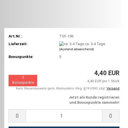
Art.Nr.:
TSF-196
Lieferzeit:
ca. 3-4 Tage
(Ausland abweichend)
Bonuspunkte:
5
4,40 EUR
5
4,40 EUR pro 1 Stück
Bonuspunkte
Kein Steuerausweis gem. Kleinuntern.-Reg. §19 UStG zzgl.
Versand
Jetzt als Kunde registrieren
und Bonuspunkte sammeln!