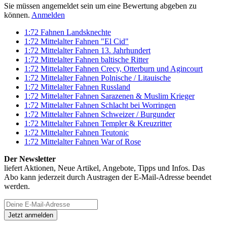
Sie müssen angemeldet sein um eine Bewertung abgeben zu
können.
Anmelden
1:72 Fahnen Landsknechte
1:72 Mittelalter Fahnen "El Cid"
1:72 Mittelalter Fahnen 13. Jahrhundert
1:72 Mittelalter Fahnen baltische Ritter
1:72 Mittelalter Fahnen Crecy, Otterburn und Agincourt
1:72 Mittelalter Fahnen Polnische / Litauische
1:72 Mittelalter Fahnen Russland
1:72 Mittelalter Fahnen Sarazenen & Muslim Krieger
1:72 Mittelalter Fahnen Schlacht bei Worringen
1:72 Mittelalter Fahnen Schweizer / Burgunder
1:72 Mittelalter Fahnen Templer & Kreuzritter
1:72 Mittelalter Fahnen Teutonic
1:72 Mittelalter Fahnen War of Rose
Der Newsletter
liefert Aktionen, Neue Artikel, Angebote, Tipps und Infos. Das
Abo kann jederzeit durch Austragen der E-Mail-Adresse beendet
werden.