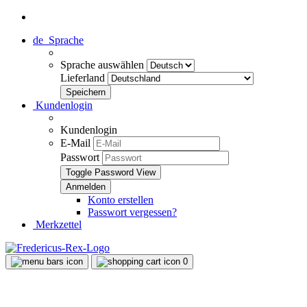
de
Sprache
Sprache auswählen
Lieferland
Kundenlogin
Kundenlogin
E-Mail
Passwort
Toggle Password View
Konto erstellen
Passwort vergessen?
Merkzettel
0