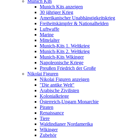
Munich Kits
Munich Kits anzeigen
30 jähriger Krieg
Amerikanischer Unabhängigkeitskrieg
Freiheitskämpfer & Nationalhelden
Luftwaffe
Marine
Mittelalter
Munich-Kits 1. Weltkrieg
Munich-Kits 2. Weltkrieg
Munich-Kits Wikinger
Napoleonische Kriege
Preußen Friedrich der Große
Nikolai Figuren
Nikolai Figuren anzeigen
"Die antike Welt"
Arabische Zivilisten
Kolonialkriege
Österreich-Ungarn Monarchie
Piraten
Renaissance
Tiere
Waldindianer Nordamerika
Wikinger
Zubehör