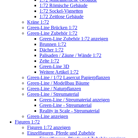
1:72 Römische Gebäude
1:72 Sockel-Vignetten
1:72 Zeitlose Gebäude
Kräne 1:72
Green-Line Brücken 1:72
Green-Line Zubehör 1:72
Green-Line Zubehör 1:72 anzeigen
Brunnen 1:72
Dächer 1:72
Palisaden / Zäune / Wände 1:72
Zelte 1:72
Green-Line 3D
Weitere Artikel 1:72
Green-Line / 1/72 Lasercut Papierpflanzen
Green-Line / Modellbau Bäume
Green-Line / Naturpflanzen
Green-Line / Streumaterial
Green-Line / Streumaterial anzeigen
Green-Line - Streumaterial
Reality in Scale - Streumaterial
Green-Line anzeigen
Figuren 1:72
Figuren 1:72 anzeigen
Einzelfiguren, Pferde und Zubehör