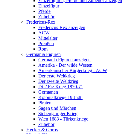
Einzelfiguren, Pferde und Zubehör anzeigen
Einzelfigur
Pferde
Zubehör
Fredericus-Rex
Fredericus-Rex anzeigen
ACW
Mittelalter
Preußen
Rom
Germania Figuren
Germania Figuren anzeigen
Amerika - Der wilde Westen
Amerikanischer Bürgerkrieg - ACW
Der erste Weltkrieg
Der zweite Weltkrieg
Dt. / Frz.Krieg 1870-71
Germanen
Kolonialkriege 19.Jhdt.
Piraten
Sagen und Märchen
Siebenjähriger Krieg
Wien 1683 - Türkenkriege
Zubehör
Hecker & Goros