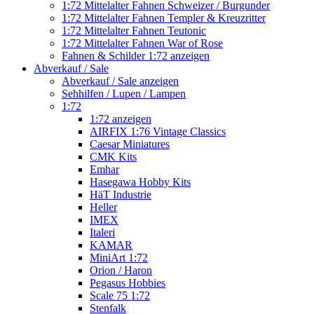
1:72 Mittelalter Fahnen Schweizer / Burgunder
1:72 Mittelalter Fahnen Templer & Kreuzritter
1:72 Mittelalter Fahnen Teutonic
1:72 Mittelalter Fahnen War of Rose
Fahnen & Schilder 1:72 anzeigen
Abverkauf / Sale
Abverkauf / Sale anzeigen
Sehhilfen / Lupen / Lampen
1:72
1:72 anzeigen
AIRFIX 1:76 Vintage Classics
Caesar Miniatures
CMK Kits
Emhar
Hasegawa Hobby Kits
HäT Industrie
Heller
IMEX
Italeri
KAMAR
MiniArt 1:72
Orion / Haron
Pegasus Hobbies
Scale 75 1:72
Stenfalk