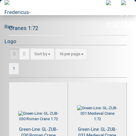
Cranes 1:72
Sort by
per page
Sort by
16 per page
1
Green-Line: GL-ZUB-
Green-Line: GL-ZUB-
030 Roman Crane
031 Medieval Crane