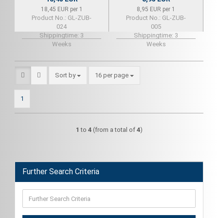
18,45 EUR per 1
8,95 EUR per 1
Product No.: GL-ZUB-
Product No.: GL-ZUB-
024
005
Shippingtime:
3
Shippingtime:
3
Weeks
Weeks
Sort by
per page
Sort by
16 per page
1
1
to
4
(from a total of
4
)
Further Search Criteria
Further
Search
Criteria